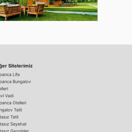
ğer Sitelerimiz
panca Life
panca Bungalov
lleri
vi Vadi
panca Otelleri
ngalov Tatil
asız Tatil
tasız Seyehat
tasız Gezginler