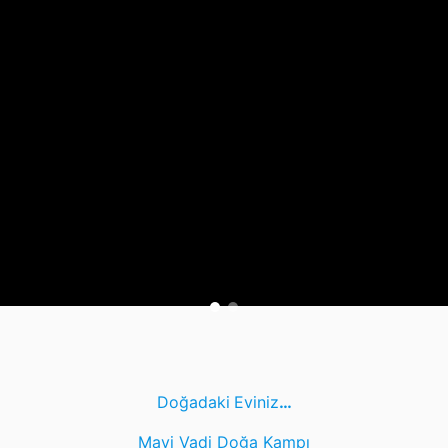
Doğadaki
Eviniz
…
Mavi Vadi Doğa Kampı