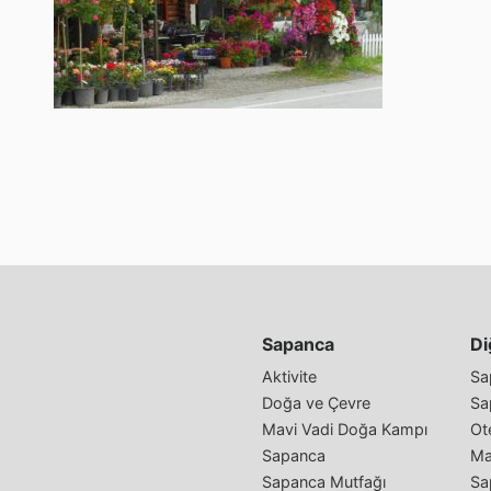
Sapanca
Di
Aktivite
Sa
Doğa ve Çevre
Sa
Mavi Vadi Doğa Kampı
Ote
Sapanca
Ma
Sapanca Mutfağı
Sa