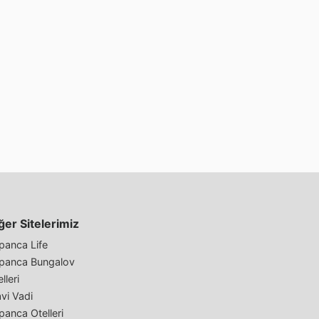
ğer Sitelerimiz
panca Life
panca Bungalov
lleri
vi Vadi
panca Otelleri