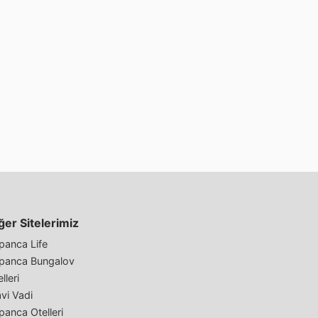
ğer Sitelerimiz
panca Life
panca Bungalov
lleri
vi Vadi
panca Otelleri