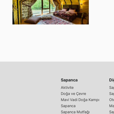
Sapanca
Di
Aktivite
Sa
Doğa ve Çevre
Sa
Mavi Vadi Doğa Kampı
Ote
Sapanca
Ma
Sapanca Mutfağı
Sa