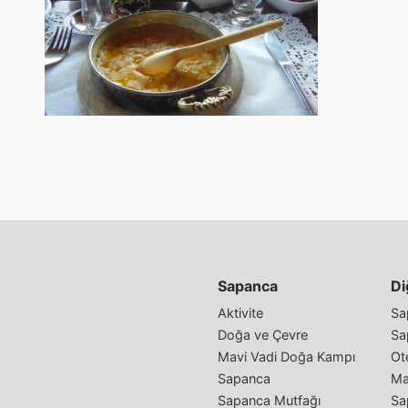
Sapanca
Di
Aktivite
Sa
Doğa ve Çevre
Sa
Mavi Vadi Doğa Kampı
Ote
Sapanca
Ma
Sapanca Mutfağı
Sa