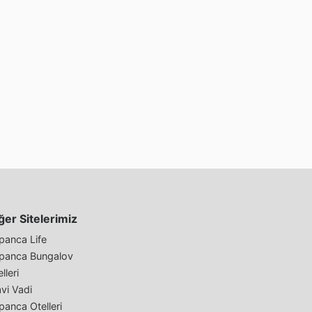
ğer Sitelerimiz
panca Life
panca Bungalov
lleri
vi Vadi
panca Otelleri