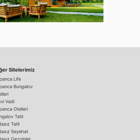
ğer Sitelerimiz
panca Life
panca Bungalov
lleri
vi Vadi
panca Otelleri
ngalov Tatil
asız Tatil
tasız Seyehat
tasız Gezginler