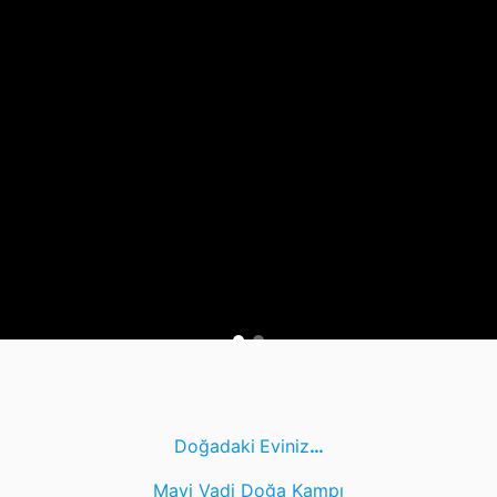
Doğadaki
Eviniz
…
Mavi Vadi Doğa Kampı