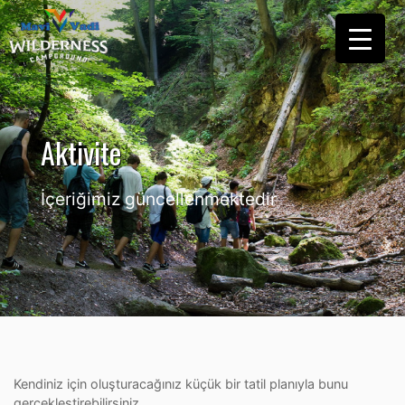
Aktivite
İçeriğimiz güncellenmektedir
Kendiniz için oluşturacağınız küçük bir tatil planıyla bunu
gerçekleştirebilirsiniz.