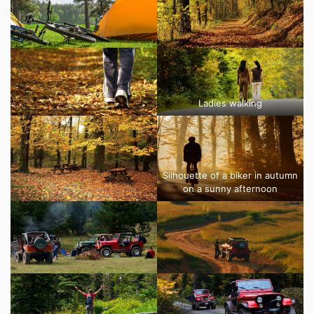
Ladies walking
Silhouette of a biker in autumn
on a sunny afternoon